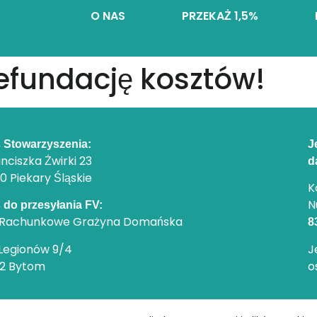
O NAS
PRZEKAŻ 1,5%
efundację kosztów!
 Stowarzyszenia:
J
anciszka Żwirki 23
d
0 Piekary Śląskie
K
N
 do przesyłania FV:
o Rachunkowe Grażyna Domańska
8
 Legionów 9/4
J
02 Bytom
o