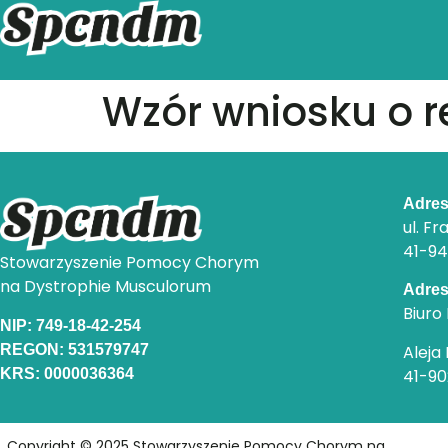
Wzór wniosku o r
Adres
ul. Fr
41-94
Stowarzyszenie Pomocy Chorym
na Dystrophie Musculorum
Adres
Biur
NIP: 749-18-42-254
REGON: 531579747
Aleja
KRS: 0000036364
41-9
Copyright © 2025 Stowarzyszenie Pomocy Chorym na